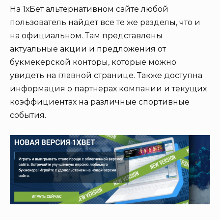
На 1хБет альтернативном сайте любой
пользователь найдет все те же разделы, что и
на официальном. Там представлены
актуальные акции и предложения от
букмекерской конторы, которые можно
увидеть на главной странице. Также доступна
информация о партнерах компании и текущих
коэффициентах на различные спортивные
события.