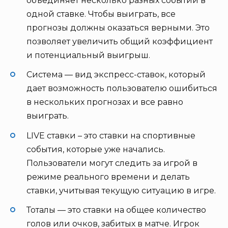
объединяет несколько разных событий в
одной ставке. Чтобы выиграть, все
прогнозы должны оказаться верными. Это
позволяет увеличить общий коэффициент
и потенциальный выигрыш.
Система — вид экспресс-ставок, который
дает возможность пользователю ошибиться
в нескольких прогнозах и все равно
выиграть.
LIVE ставки – это ставки на спортивные
события, которые уже начались.
Пользователи могут следить за игрой в
режиме реального времени и делать
ставки, учитывая текущую ситуацию в игре.
Тоталы — это ставки на общее количество
голов или очков, забитых в матче. Игрок