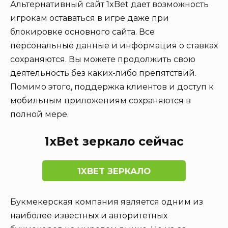
Альтернативный сайт 1xBet дает возможность
игрокам оставаться в игре даже при
блокировке основного сайта. Все
персональные данные и информация о ставках
сохраняются. Вы можете продолжить свою
деятельность без каких-либо препятствий.
Помимо этого, поддержка клиентов и доступ к
мобильным приложениям сохраняются в
полной мере.
1xBet зеркало сейчас
1XBET ЗЕРКАЛО
Букмекерская компания является одним из
наиболее известных и авторитетных