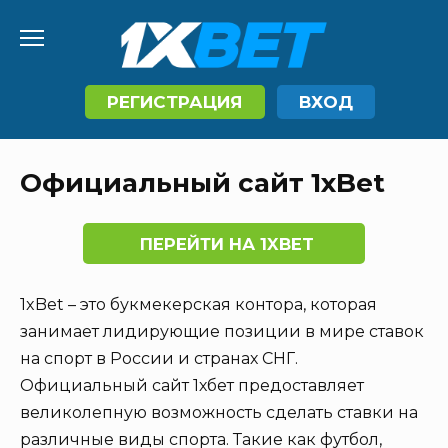
Перейти
к
содержанию
РЕГИСТРАЦИЯ
ВХОД
Официальный сайт 1xBet
ПЕРЕЙТИ НА 1XBET
1xBet – это букмекерская контора, которая
занимает лидирующие позиции в мире ставок
на спорт в России и странах СНГ.
Официальный сайт 1хбет предоставляет
великолепную возможность сделать ставки на
различные виды спорта. Такие как футбол,