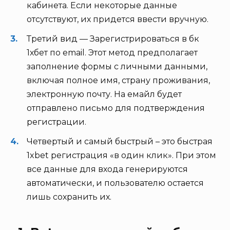
кабинета. Если некоторые данные
отсутствуют, их придется ввести вручную.
Третий вид — Зарегистрироваться в бк
1хбет по email. Этот метод предполагает
заполнение формы с личными данными,
включая полное имя, страну проживания,
электронную почту. На емайл будет
отправлено письмо для подтверждения
регистрации.
Четвертый и самый быстрый – это быстрая
1xbet регистрация «в один клик». При этом
все данные для входа генерируются
автоматически, и пользователю остается
лишь сохранить их.