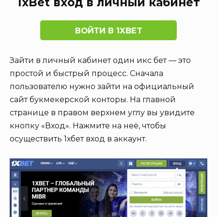
1xBet вход в личный кабинет
ВОЙТИ В 1XBET
Зайти в личный кабинет один икс бет — это
простой и быстрый процесс. Сначала
пользователю нужно зайти на официальный
сайт букмекерской конторы. На главной
странице в правом верхнем углу вы увидите
кнопку «Вход». Нажмите на неё, чтобы
осуществить 1хбет вход в аккаунт.