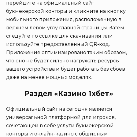
перейдите на официальный сайт
букмекерской конторы и кликните на кнопку
мобильного приложения, расположенную в
верхнем левом углу главной страницы. Затем
следуйте по ссылке для скачивания или
используйте предоставленный QR-код.
Приложение оптимизировано таким образом,
что оно не будет сильно нагружать ресурсы
вашего устройства и будет работать без сбоев
даже на менее мощных моделях.
Раздел «Казино 1хбет»
Официальный сайт на сегодня является
универсальной платформой для игроков,
сочетающей в себе услуги букмекерской
конторы и онлайн-казино с обширным