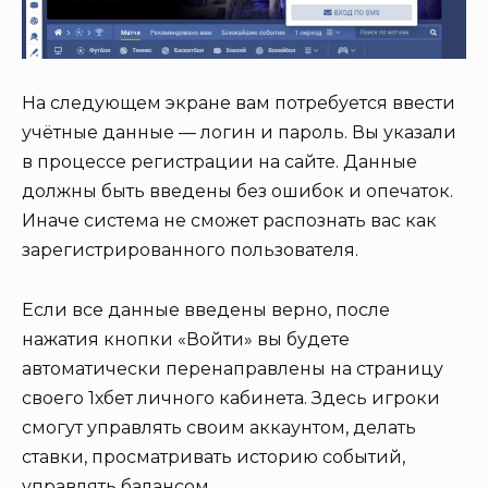
На следующем экране вам потребуется ввести
учётные данные — логин и пароль. Вы указали
в процессе регистрации на сайте. Данные
должны быть введены без ошибок и опечаток.
Иначе система не сможет распознать вас как
зарегистрированного пользователя.
Если все данные введены верно, после
нажатия кнопки «Войти» вы будете
автоматически перенаправлены на страницу
своего 1хбет личного кабинета. Здесь игроки
смогут управлять своим аккаунтом, делать
ставки, просматривать историю событий,
управлять балансом.