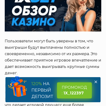
Пользователи могут быть уверены в том, что
выигрыши будут выплачены полностью и
своевременно, независимо от их размера. Это
обеспечивает приятное игровое впечатление и
дает возможность выигрывать крупные суммы
денег.
120%
НА
В казино 1xBet доступны игры на любой вкус и
ПРОМОКОД
ПЕРВЫЙ
кошелек. Кроме того, здесь доступны
:
1X_122397
ДЕПОЗИТ
различные бонусы и привилегии для игроков,
что делает игровой процесс еще более