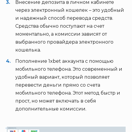
Внесение депозита в личном кабинете
через электронный кошелек – это удобный
и надежный способ перевода средств.
Средства обычно поступают на счет
моментально, а комиссии зависят от
выбранного провайдера электронного
кошелька.
Пополнение 1xbet аккаунта с помощью
мобильного телефона. Это современный и
удобный вариант, который позволяет
перевести деньги прямо со счета
мобильного телефона. Этот метод быстр и
прост, но может включать в себя
дополнительные комиссии.