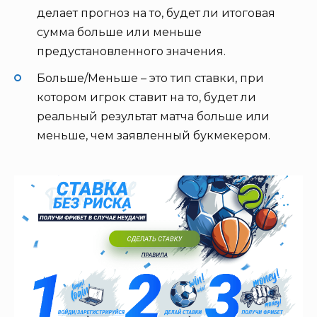
делает прогноз на то, будет ли итоговая
сумма больше или меньше
предустановленного значения.
Больше/Меньше – это тип ставки, при
котором игрок ставит на то, будет ли
реальный результат матча больше или
меньше, чем заявленный букмекером.